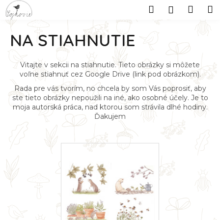
K
Prejsť
Hľadať
Náku
M
Prihlásen
na
o
obsah
Späť
Späť
košík
š
NA STIAHNUTIE
í
Č
k
o
Vitajte v sekcii na stiahnutie. Tieto obrázky si môžete
voľne stiahnuť cez Google Drive (link pod obrázkom).
p
Rada pre vás tvorím, no chcela by som Vás poprosiť, aby
o
ste tieto obrázky nepoužili na iné, ako osobné účely. Je to
t
moja autorská práca, nad ktorou som strávila dlhé hodiny.
r
Ďakujem
e
b
u
j
e
t
e
n