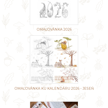
č
a
m
e
OMAĽOVÁNKA 2026
OMAĽOVÁNKA KU KALENDÁRU 2026 - JESEŇ