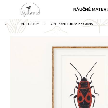
K
Prejsť
na
o
NÁUČNÉ MATERI
obsah
Späť
Späť
š
do
do
í
Domov
ART-PRINTY
ART-PRINT Cifruša bezkrídla
k
obchodu
obchodu