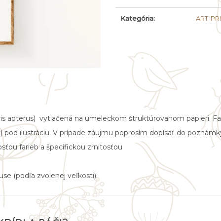
cena:
Kategória
:
ART-PR
is apterus)
vytlačená na umeleckom štruktúrovanom papieri. Farby
ký) pod ilustráciu. V prípade záujmu poprosím dopísať do poznámk
sťou farieb a špecifickou zrnitosťou
e (podľa zvolenej veľkosti).