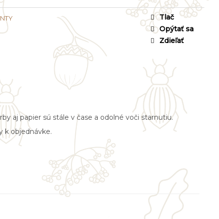
Tlač
INTY
Opýtať sa
Zdieľať
 aj papier sú stále v čase a odolné voči starnutiu.
y k objednávke.