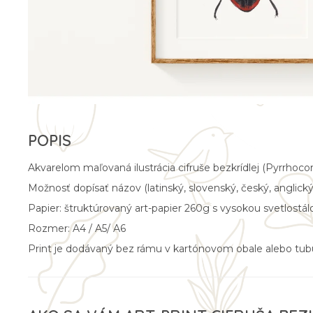
Akvarelom maľovaná ilustrácia cifruše bezkrídlej (
Pyrrhocor
Možnosť dopísať názov (latinský, slovenský, český, anglic
Papier: štruktúrovaný art-papier 260g s vysokou svetlostálo
Rozmer: A4 / A5/ A6
Print je dodávaný bez rámu v kartónovom obale alebo tubus