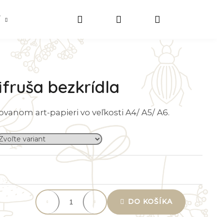
Hľadať
Prihlásenie
Nákupný
NA STIAHNUTIE
O mne
Kontakt
O
košík
fruša bezkrídla
rovanom art-papieri vo veľkosti A4/ A5/ A6.
DO KOŠÍKA