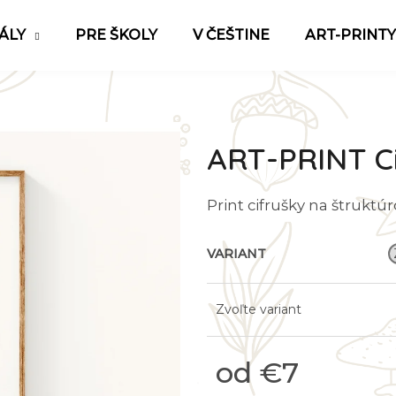
ÁLY
PRE ŠKOLY
V ČEŠTINE
ART-PRINTY
Čo potrebujete nájsť?
ART-PRINT Ci
HĽADAŤ
Print cifrušky na štruktú
Odporúčame
VARIANT
Zvoľte variant
od
€7
Jednotková